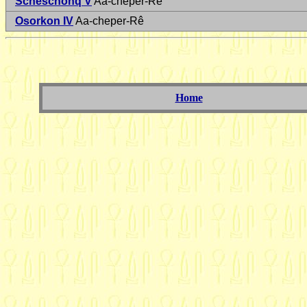
Scheschonq V
Aa-cheper-Rê
Osorkon IV
Aa-cheper-Rê
Home