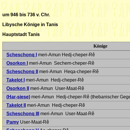
um 946 bis 736 v. Chr.
Libysche Könige in Tanis
Hauptstadt Tanis
Könige
Scheschonq I
meri-Amun Hedj-cheper-Rê
Osorkon I
meri-Amun Sechem-cheper-Rê
Scheschonq II
meri-Amun Heqa-cheper-Rê
Takelot I
meri-Amun Hedj-cheper-Rê
Osorkon II
meri-Amun User-Maat-Rê
(Har-siese)
meri-Amun Hedj-cheper-Rê (thebanischer Geg
Takelot II
meri-Amun Hedj-cheper-Rê
Scheschonq III
meri-Amun User-Maat-Rê
Pamy
User-Maat-Rê