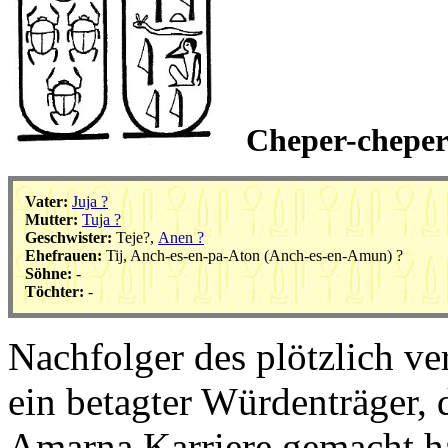
Cheper-cheperu
Vater:
Juja ?
Mutter:
Tuja ?
Geschwister:
Teje?,
Anen ?
Ehefrauen:
Tij,
Anch-es-en-pa-Aton (Anch-es-en-Amun) ?
Söhne:
-
Töchter:
-
Nachfolger des plötzlich v
ein betagter Würdenträger, 
Amarna Karriere gemacht h