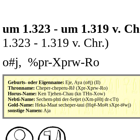
um 1.323 - um 1.319 v. C
1.323 - 1.319 v. Chr.)
o#j, %pr-Xprw-Ro
Geburts- oder Eigenname:
Eje, Aya (
o#j
) (II)
Thronname:
Cheper-cheperu-Rê (
Xpr-Xprw-Ro
)
Horus-Name:
Ken Tjehen-Chau
(kn THn-Xow)
Nebti-Name:
Sechem-phti der-Setjet
(sXm-pHtj dr-cTt)
Gold-Name:
Heka-Maat secheper-taui
(Hq#-Mo#t sXpr-t#wj)
sonstige Namen:
Aja