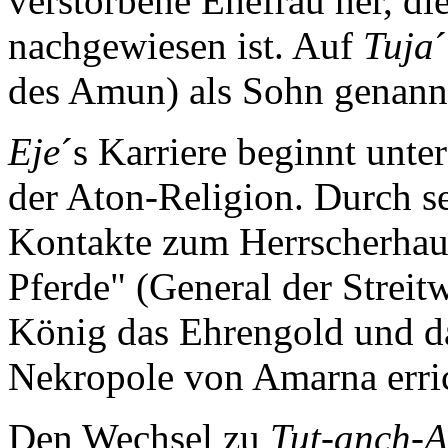
verstorbene Ehefrau her, die
nachgewiesen ist. Auf
Tuja
des Amun) als Sohn genann
Eje
´s Karriere beginnt unte
der Aton-Religion. Durch se
Kontakte zum Herrscherhaus
Pferde" (General der Strei
König das Ehrengold und da
Nekropole von Amarna erri
Den Wechsel zu
Tut-anch-