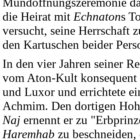
Mundöffnungszeremonie darge
die Heirat mit
Echnaton
s T
versucht, seine Herrschaft z
den Kartuschen beider Pers
In den vier Jahren seiner R
vom Aton-Kult konsequent f
und Luxor und errichtete ei
Achmim. Den dortigen Hoh
Naj
ernennt er zu "Erbprinz
Haremhab
zu beschneiden, d