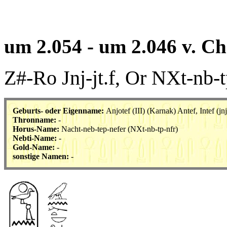
um 2.054 - um 2.046 v. Ch
Z#-Ro Jnj-jt.f, Or NXt-nb-
Geburts- oder Eigenname:
Anjotef (III) (Karnak) Antef, Intef (
jnj
Thronname:
-
Horus-Name:
Nacht-neb-tep-nefer (
NXt-nb-tp-nfr
)
Nebti-Name:
-
Gold-Name:
-
sonstige Namen:
-