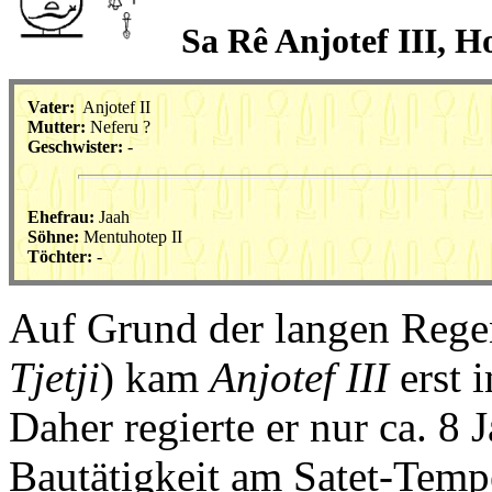
Sa Rê Anjotef III, H
Vater:
Anjotef II
Mutter:
Neferu ?
Geschwister:
-
Ehefrau:
Jaah
Söhne:
Mentuhotep II
Töchter:
-
Auf Grund der langen Regent
Tjetji
) kam
Anjotef III
erst 
Daher regierte er nur ca. 8
Bautätigkeit am Satet-Temp