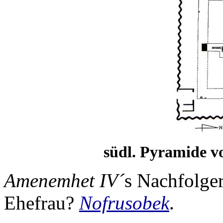
südl. Pyramide v
Amenemhet IV´
s Nachfolge
Ehefrau?
Nofrusobek
.