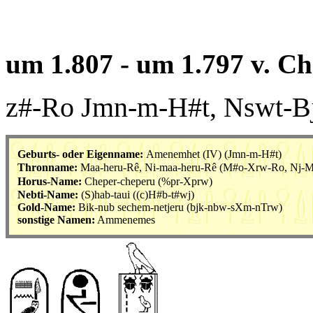
um 1.807 - um 1.797 v. Ch
z#-Ro Jmn-m-H#t, Nswt-
Geburts- oder Eigenname:
Amenemhet (IV) (
Jmn-m-H#t
)
Thronname:
Maa-heru-Rê, Ni-maa-heru-Rê (
M#o-Xrw-Ro, Nj-
Horus-Name:
Cheper-cheperu (
%pr-Xprw
)
Nebti-Name:
(S)hab-taui (
(
c)H#b-t#wj
)
Gold-Name:
Bik-nub sechem-netjeru (
bjk-nbw-sXm-nTrw
)
sonstige Namen:
Ammenemes