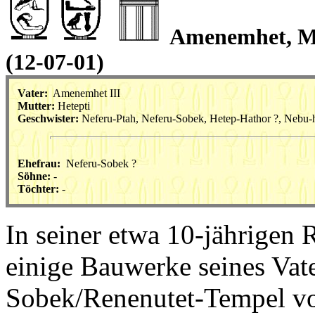
Amenemhet, Ma
(12-07-01)
Vater:
Amenemhet III
Mutter:
Hetepti
Geschwister:
Neferu-Ptah, Neferu-Sobek, Hetep-Hathor ?, Nebu-h
Ehefrau:
Neferu-Sobek ?
Söhne:
-
Töchter:
-
In seiner etwa 10-jährigen 
einige Bauwerke seines Vater
Sobek/Renenutet-Tempel v