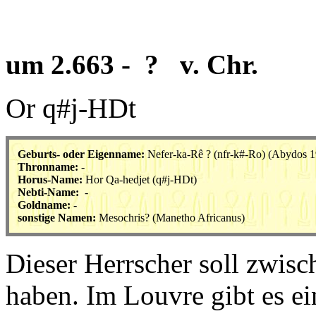
um 2.663 - ? v. Chr.
Or q#j-HDt
Geburts- oder Eigenname:
Nefer-ka-Rê ?
(nfr-k#-Ro)
(Abydos 1
Thronname:
-
Horus-Name:
Hor Qa-hedjet
(q#j-HDt)
Nebti-Name:
-
Goldname:
-
sonstige Namen:
Mesochris? (Manetho Africanus)
Dieser Herrscher soll zwis
haben. Im Louvre gibt es e